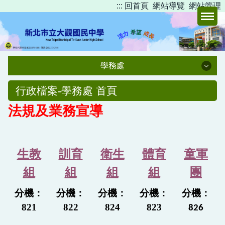
:::
回首頁
網站導覽
網站管理
跳
到
主
要
內
學務處
容
區
學務處
行政檔案-學務處 首頁
法規及業務宣導
餐食券
【大觀國中女子排球隊】
生教
訓育
衛生
體育
童軍
服務學習專區
組
組
組
組
團
品德教育
分機：
分機：
分機：
分機：
分機：
防災教育專區
821
822
824
823
826
戶外教育專區