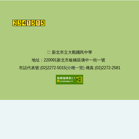
校園健康系統
反霸凌專線1953、教育部反霸凌專區
空汙警訊
交通安全宣導專區
:::
新北市立大觀國民中學
地址：220091新北市板橋區僑中一街一號
健康促進專區
市話代表號:(02)2272-5015
(分機一覽)
傳真:(02)2272-2581
防制學生藥物濫用資源網
營養午餐專區