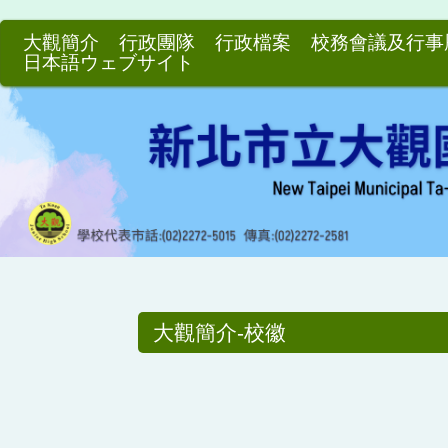
跳
到
大觀簡介
行政團隊
行政檔案
校務會議及行事
日本語ウェブサイト
主
要
內
容
區
大觀簡介-校徽