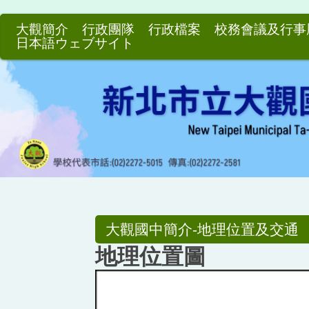
跳
到
大觀簡介
行政團隊
行政檔案
校務會議及行事
日本語ウェブサイト
主
要
內
容
區
大觀國中簡介-地理位置及交通
地理位置圖