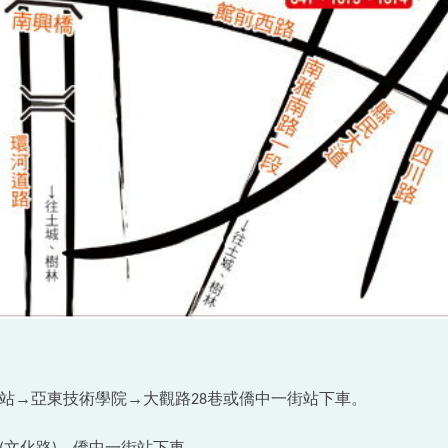
站→亞東技術學院→大觀路
巷或僑中一街站下車。
28
文化路
→僑中一街站下車。