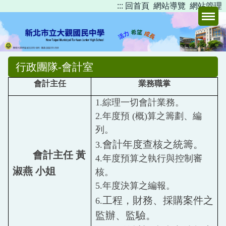
:::
回首頁
網站導覽
網站管理
跳
到
主
要
內
行政團隊-會計室
容
區
會計主任
業務職掌
1.
綜理一切會計業務。
2.
年度預
(
概
)
算之籌劃、編
列。
會計年度查核之統籌。
3.
會計主任
黃
4.
年度預算之執行與控制審
淑燕 小姐
核。
5.
年度決算之編報。
工程，財務、採購案件之
6.
監辦、監驗。