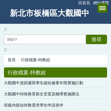
:::
回首頁
網站導覽
跳
到
新北市板橋區大觀國中
主
要
內
:::
容
搜尋
區
:::
首頁
行政檔案-特教組
行政檔案-特教組
大觀國中資賦優異學生縮短修業年限實施計劃
大觀國中特殊教育新生安置及輔導實施辦法
班級內疑似特教需求學生申請表件