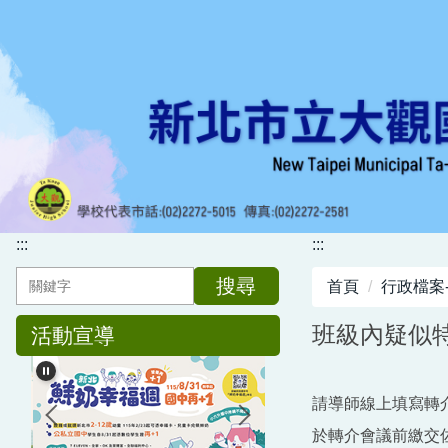
跳
到
主
要
內
容
區
:::
:::
搜尋
首頁
行政檔案
班級內疑似
活動宣導
請導師線上填寫轉
於轉介會議前繳交