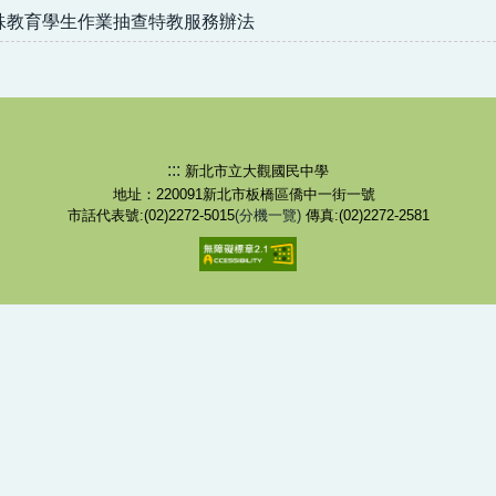
殊教育學生作業抽查特教服務辦法
:::
新北市立大觀國民中學
地址：220091新北市板橋區僑中一街一號
市話代表號:(02)2272-5015
(分機一覽)
傳真:(02)2272-2581