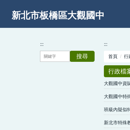
跳
到
新北市板橋區大觀國中
主
要
內
容
:::
:::
區
搜尋
首頁
行
行政檔
大觀國中資
大觀國中特
班級內疑似
新北市特殊