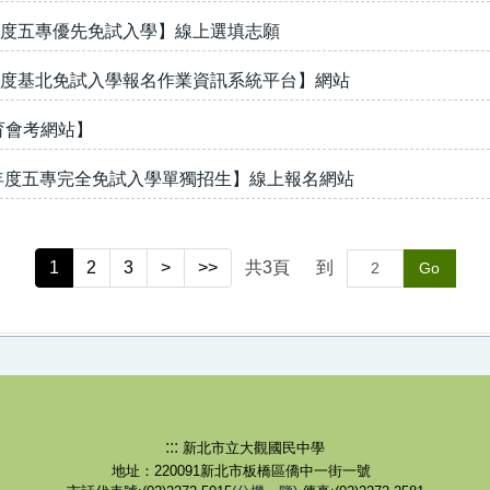
學年度五專優先免試入學】線上選填志願
學年度基北免試入學報名作業資訊系統平台】網站
育會考網站】
學年度五專完全免試入學單獨招生】線上報名網站
1
2
3
>
>>
共
3
頁
到
Go
:::
新北市立大觀國民中學
地址：220091新北市板橋區僑中一街一號