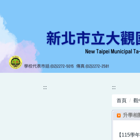
跳
到
主
要
內
容
區
:::
:::
首頁
觀
升學相
【115學