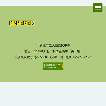
跳
到
主
要
內
容
區
:::
新北市立大觀國民中學
地址：220091新北市板橋區僑中一街一號
市話代表號:(02)2272-5015
(分機一覽)
傳真:(02)2272-2581