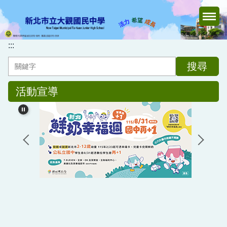
跳
到
主
要
:::
內
搜尋
容
區
活動宣導