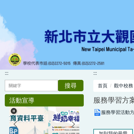
跳
到
主
要
內
容
區
:::
:::
搜尋
首頁
觀中校務
服務學習方案1
活動宣導
服務學習活動方案1
加到我的最愛