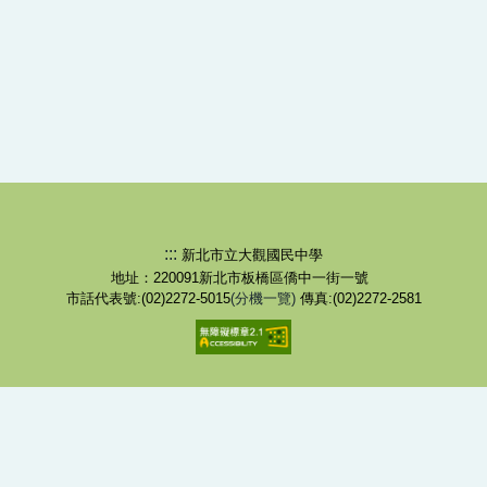
:::
新北市立大觀國民中學
地址：220091新北市板橋區僑中一街一號
市話代表號:(02)2272-5015
(分機一覽)
傳真:(02)2272-2581